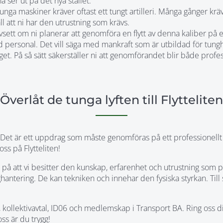
a ser ut på det nya stället.
 tunga maskiner kräver oftast ett tungt artilleri. Många gånger krä
l att ni har den utrustning som krävs.
sett om ni planerar att genomföra en flytt av denna kaliber på e
ad personal. Det vill säga med mankraft som är utbildad för tungh
et. På så sätt säkerställer ni att genomförandet blir både profes
Överlåt de tunga lyften till Flytteliten
s. Det är ett uppdrag som måste genomföras på ett professionell
ss på Flytteliten!
kra på att vi besitter den kunskap, erfarenhet och utrustning som p
hantering. De kan tekniken och innehar den fysiska styrkan. Till 
nd, kollektivavtal, ID06 och medlemskap i Transport BA. Ring oss 
ss är du trygg!