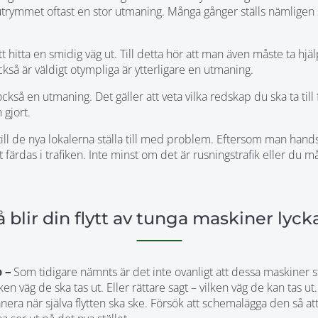
 utrymmet oftast en stor utmaning. Många gånger ställs nämlige
 hitta en smidig väg ut. Till detta hör att man även måste ta hjäl
kså är väldigt otympliga är ytterligare en utmaning.
så en utmaning. Det gäller att veta vilka redskap du ska ta till 
 gjort.
till de nya lokalerna ställa till med problem. Eftersom man han
tt färdas i trafiken. Inte minst om det är rusningstrafik eller du 
å blir din flytt av tunga maskiner lyck
o –
Som tidigare nämnts är det inte ovanligt att dessa maskiner 
ken väg de ska tas ut. Eller rättare sagt – vilken väg de kan tas ut.
nera när själva flytten ska ske. Försök att schemalägga den så att