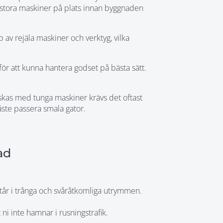
n stora maskiner på plats innan byggnaden
p av rejäla maskiner och verktyg, vilka
för att kunna hantera godset på bästa sätt.
dskas med tunga maskiner krävs det oftast
måste passera smala gator.
ad
står i trånga och svåråtkomliga utrymmen.
 ni inte hamnar i rusningstrafik.