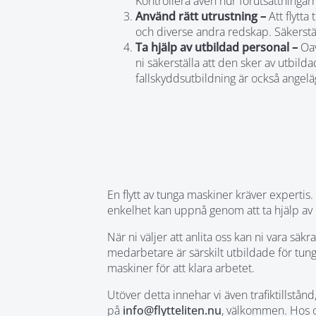
Kontrollera även hur förutsättningarn
Använd rätt utrustning –
Att flytta
och diverse andra redskap. Säkerstäl
Ta hjälp av utbildad personal –
Oav
ni säkerställa att den sker av utbild
fallskyddsutbildning är också angeläg
En flytt av tunga maskiner kräver experti
enkelhet kan uppnå genom att ta hjälp av o
När ni väljer att anlita oss kan ni vara sä
medarbetare är särskilt utbildade för tung
maskiner för att klara arbetet.
Utöver detta innehar vi även trafiktillstå
på
info@flytteliten.nu
, välkommen. Hos o